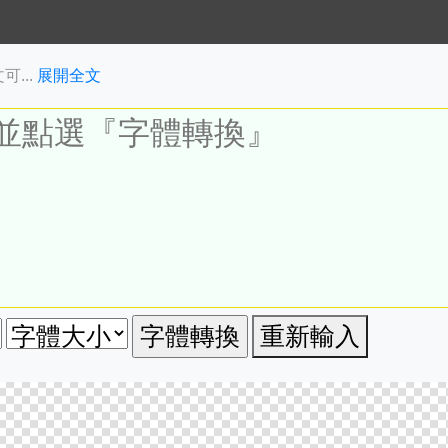
...
展開全文
重新輸入