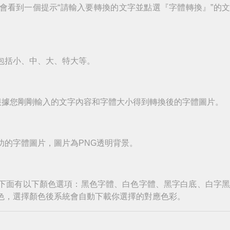
會看到一個提示“請輸入要轉換的文字並點選『字體轉換』”的
包括小、中、大、特大等。
根據您剛剛輸入的文字內容和字體大小得到轉換後的字體圖片。
功的字體圖片，圖片為PNG透明背景。
下面有以下顏色選項：黑色字體、白色字體、黑字白底、白字
色，選擇顏色後系統會自動下載你選擇的對應色彩。