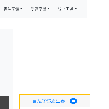
書法字體
手寫字體
線上工具
書法字體產生器
10