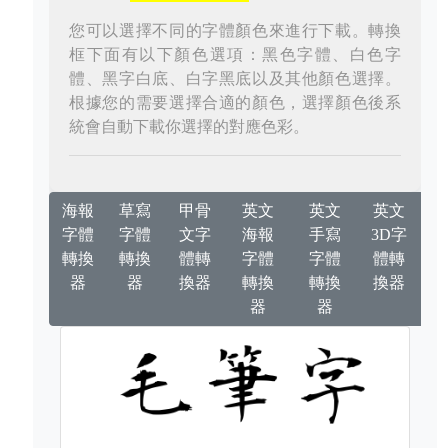
您可以選擇不同的字體顏色來進行下載。轉換
框下面有以下顏色選項：黑色字體、白色字
體、黑字白底、白字黑底以及其他顏色選擇。
根據您的需要選擇合適的顏色，選擇顏色後系
統會自動下載你選擇的對應色彩。
海報
草寫
甲骨
英文
英文
英文
字體
字體
文字
海報
手寫
3D字
轉換
轉換
體轉
字體
字體
體轉
器
器
換器
轉換
轉換
換器
器
器