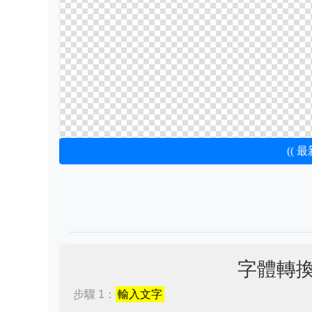
(( 
字體轉
步驟 1：
輸入文字