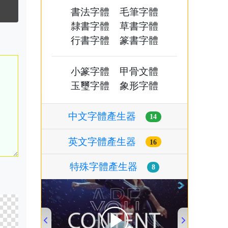
書法字體
毛筆字體
隸書字體
草書字體
行書字體
篆書字體
小篆字體
甲骨文體
玉璽字體
象形字體
中文字體產生器
14
英文字體產生器
16
特殊字體產生器
8