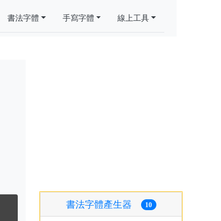
書法字體
手寫字體
線上工具
書法字體產生器
10