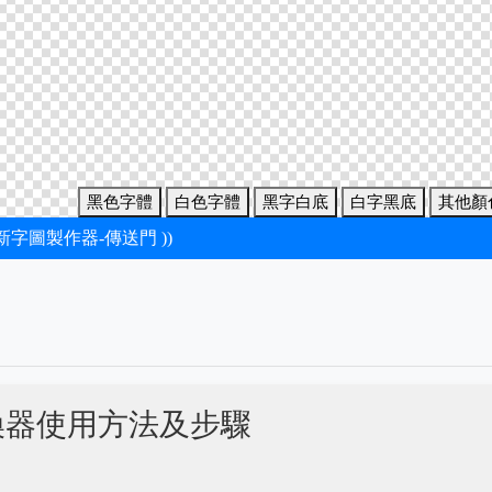
黑色字體
白色字體
黑字白底
白字黑底
其他顏
最新字圖製作器-傳送門 ))
換器使用方法及步驟