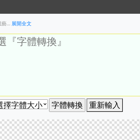
...
展開全文
重新輸入