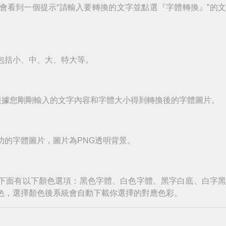
會看到一個提示“請輸入要轉換的文字並點選『字體轉換』”的
包括小、中、大、特大等。
根據您剛剛輸入的文字內容和字體大小得到轉換後的字體圖片。
功的字體圖片，圖片為PNG透明背景。
下面有以下顏色選項：黑色字體、白色字體、黑字白底、白字
色，選擇顏色後系統會自動下載你選擇的對應色彩。