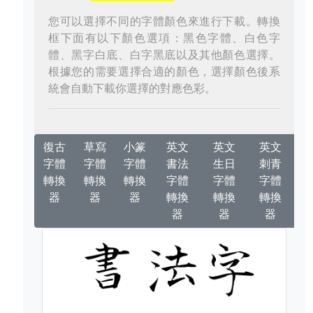
您可以選擇不同的字體顏色來進行下載。轉換
框下面有以下顏色選項：黑色字體、白色字
體、黑字白底、白字黑底以及其他顏色選擇。
根據您的需要選擇合適的顏色，選擇顏色後系
統會自動下載你選擇的對應色彩。
復古
草寫
小篆
英文
英文
英文
字體
字體
字體
書法
生日
刺青
轉換
轉換
轉換
字體
字體
字體
器
器
器
轉換
轉換
轉換
器
器
器