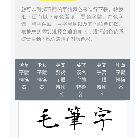
您可以選擇不同的字體顏色來進行下載。轉換
框下面有以下顏色選項：黑色字體、白色字
體、黑字白底、白字黑底以及其他顏色選擇。
根據您的需要選擇合適的顏色，選擇顏色後系
統會自動下載你選擇的對應色彩。
潦草
少女
英文
英文
英文
印章
字體
字體
藝術
簽名
手寫
字體
轉換
轉換
字體
字體
字體
轉換
器
器
轉換
轉換
轉換
器
器
器
器