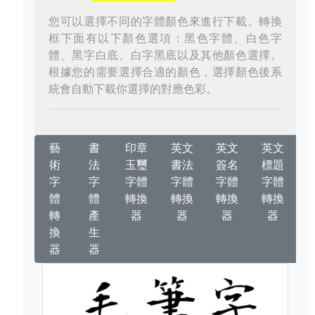
您可以選擇不同的字體顏色來進行下載。轉換
框下面有以下顏色選項：黑色字體、白色字
體、黑字白底、白字黑底以及其他顏色選擇。
根據您的需要選擇合適的顏色，選擇顏色後系
統會自動下載你選擇的對應色彩。
藝
書
印章
英文
英文
英文
術
法
玉璽
書法
簽名
標題
字
字
字體
字體
字體
字體
體
體
轉換
轉換
轉換
轉換
轉
產
器
器
器
器
換
生
器
器