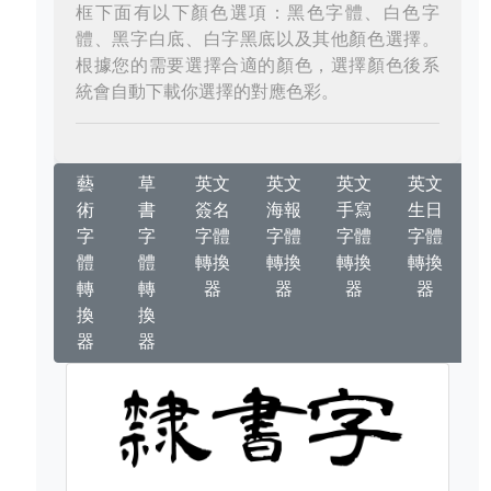
框下面有以下顏色選項：黑色字體、白色字
體、黑字白底、白字黑底以及其他顏色選擇。
根據您的需要選擇合適的顏色，選擇顏色後系
統會自動下載你選擇的對應色彩。
藝
草
英文
英文
英文
英文
術
書
簽名
海報
手寫
生日
字
字
字體
字體
字體
字體
體
體
轉換
轉換
轉換
轉換
轉
轉
器
器
器
器
換
換
器
器