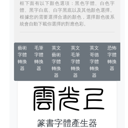
框下面有以下顏色選項：黑色字體、白色字
體、黑字白底、白字黑底以及其他顏色選擇。
根據您的需要選擇合適的顏色，選擇顏色後系
統會自動下載你選擇的對應色彩。
藝術
毛筆
英文
英文
英文
恐怖
字體
字體
藝術
毛筆
哥德
字體
轉換
轉換
字體
字體
字體
轉換
器
器
轉換
轉換
轉換
器
器
器
器
篆書字體產生器