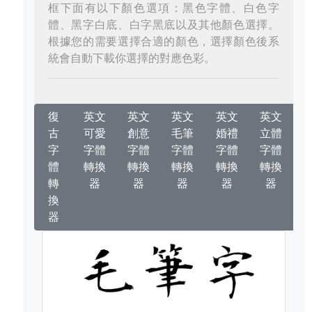
框下面有以下顏色選項：黑色字體、白色字
體、黑字白底、白字黑底以及其他顏色選擇。
根據您的需要選擇合適的顏色，選擇顏色後系
統會自動下載你選擇的對應色彩。
復
英文
英文
英文
英文
英文
古
可愛
創意
毛筆
婚禮
立體
字
字體
字體
字體
字體
字體
體
轉換
轉換
轉換
轉換
轉換
轉
器
器
器
器
器
換
器