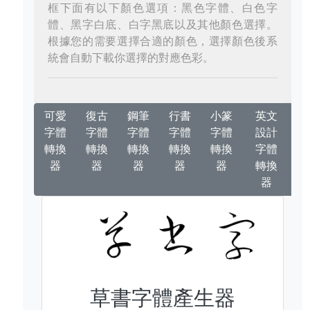
框下面有以下顏色選項：黑色字體、白色字
體、黑字白底、白字黑底以及其他顏色選擇。
根據您的需要選擇合適的顏色，選擇顏色後系
統會自動下載你選擇的對應色彩。
可愛
復古
鋼筆
行書
小篆
英文
字體
字體
字體
字體
字體
設計
轉換
轉換
轉換
轉換
轉換
字體
器
器
器
器
器
轉換
器
草書字體產生器