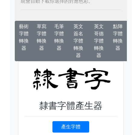
統會自動下載你選擇的對應色彩。
藝術
草寫
毛筆
英文
英文
點陣
字體
字體
字體
簽名
哥德
字體
轉換
轉換
轉換
字體
字體
轉換
器
器
器
轉換
轉換
器
器
器
隸書字體產生器
產生字體