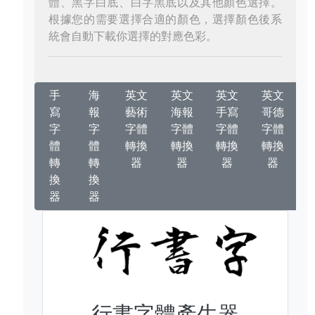
體、黑字白底、白字黑底以及其他顏色選擇。
根據您的需要選擇合適的顏色，選擇顏色後系
統會自動下載你選擇的對應色彩。
手
海
英文
英文
英文
英文
寫
報
藝術
海報
手寫
哥德
字
字
字體
字體
字體
字體
體
體
轉換
轉換
轉換
轉換
轉
轉
器
器
器
器
換
換
器
器
行書字體產生器