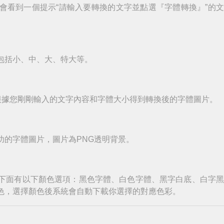
會看到一個提示“請輸入要轉換的文字並點選『字體轉換』”的
包括小、中、大、特大等。
根據您剛剛輸入的文字內容和字體大小得到轉換後的字體圖片。
功的字體圖片，圖片為PNG透明背景。
下面有以下顏色選項：黑色字體、白色字體、黑字白底、白字
色，選擇顏色後系統會自動下載你選擇的對應色彩。