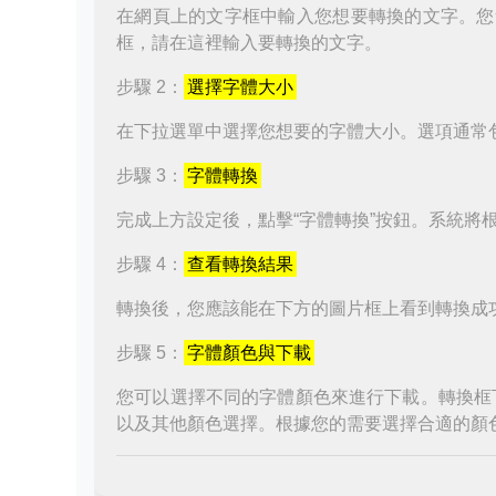
在網頁上的文字框中輸入您想要轉換的文字。您
框，請在這裡輸入要轉換的文字。
步驟 2：
選擇字體大小
在下拉選單中選擇您想要的字體大小。選項通常
步驟 3：
字體轉換
完成上方設定後，點擊“字體轉換”按鈕。系統將
步驟 4：
查看轉換結果
轉換後，您應該能在下方的圖片框上看到轉換成
步驟 5：
字體顏色與下載
您可以選擇不同的字體顏色來進行下載。轉換框
以及其他顏色選擇。根據您的需要選擇合適的顏