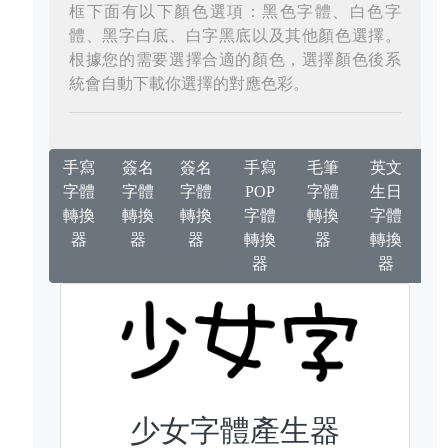
框下面有以下顏色選項：黑色字體、白色字
體、黑字白底、白字黑底以及其他顏色選擇。
根據您的需要選擇合適的顏色，選擇顏色後系
統會自動下載你選擇的對應色彩。
手寫
簽名
簽名
手寫
毛筆
英文
字體
字體
字體
POP
字體
生日
轉換
轉換
轉換
字體
轉換
字體
器
器
器
轉換
器
轉換
器
器
少女字體產生器