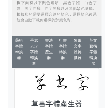
框下面有以下顏色選項：黑色字體、白色字
體、黑字白底、白字黑底以及其他顏色選擇。
根據您的需要選擇合適的顏色，選擇顏色後系
統會自動下載你選擇的對應色彩。
藝術
手寫
書法
行書
象形
英文
字體
POP
字體
字體
文字
藝術
轉換
字體
產生
轉換
體轉
字體
器
轉換
器
器
換器
轉換
器
器
草書字體產生器