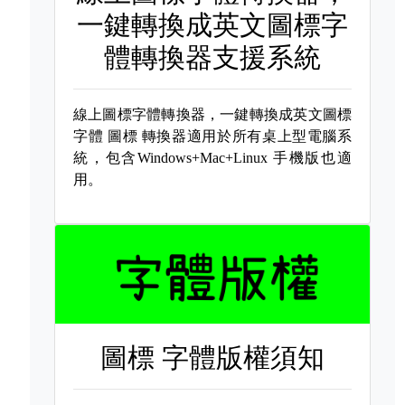
一鍵轉換成英文圖標字
體轉換器支援系統
線上圖標字體轉換器，一鍵轉換成英文圖標
字體
圖標 轉換器適用於所有桌上型電腦系
統，包含Windows+Mac+Linux 手機版也適
用。
圖標 字體版權須知