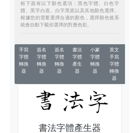
框下面有以下顏色選項：黑色字體、白色字
體、黑字白底、白字黑底以及其他顏色選擇。
根據您的需要選擇合適的顏色，選擇顏色後系
統會自動下載你選擇的對應色彩。
手寫
簽名
簽名
書法
小篆
英文
字體
字體
字體
字體
字體
手寫
轉換
轉換
轉換
產生
轉換
字體
器
器
器
器
器
轉換
器
書法字體產生器