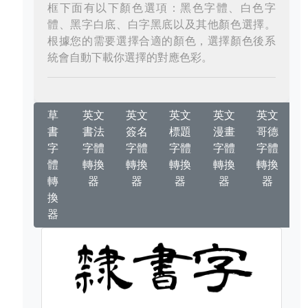
框下面有以下顏色選項：黑色字體、白色字
體、黑字白底、白字黑底以及其他顏色選擇。
根據您的需要選擇合適的顏色，選擇顏色後系
統會自動下載你選擇的對應色彩。
草
英文
英文
英文
英文
英文
書
書法
簽名
標題
漫畫
哥德
字
字體
字體
字體
字體
字體
體
轉換
轉換
轉換
轉換
轉換
轉
器
器
器
器
器
換
器