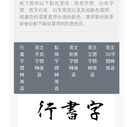
框下面有以下顏色選項：黑色字體、白色字
體、黑字白底、白字黑底以及其他顏色選擇。
根據您的需要選擇合適的顏色，選擇顏色後系
統會自動下載你選擇的對應色彩。
行
英文
點
英文
英文
英文
書
手寫
陣
刺青
立體
3D字
字
字體
字
字體
字體
體轉
體
轉換
體
轉換
轉換
換器
轉
器
轉
器
器
換
換
器
器