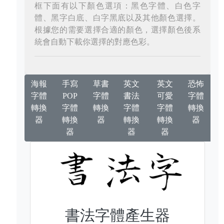
框下面有以下顏色選項：黑色字體、白色字
體、黑字白底、白字黑底以及其他顏色選擇。
根據您的需要選擇合適的顏色，選擇顏色後系
統會自動下載你選擇的對應色彩。
海報
手寫
草書
英文
英文
恐怖
字體
POP
字體
書法
可愛
字體
轉換
字體
轉換
字體
字體
轉換
器
轉換
器
轉換
轉換
器
器
器
器
書法字體產生器