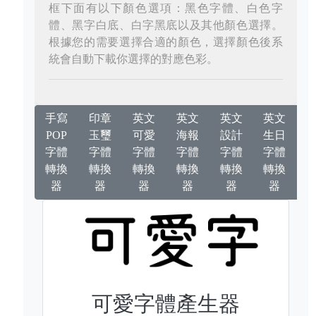
框下面有以下顏色選項：黑色字體、白色字
體、黑字白底、白字黑底以及其他顏色選擇。
根據您的需要選擇合適的顏色，選擇顏色後系
統會自動下載你選擇的對應色彩。
手寫
印章
英文
英文
英文
英文
POP
玉璽
可愛
海報
設計
生日
字體
字體
字體
字體
字體
字體
轉換
轉換
轉換
轉換
轉換
轉換
器
器
器
器
器
器
可愛字體產生器