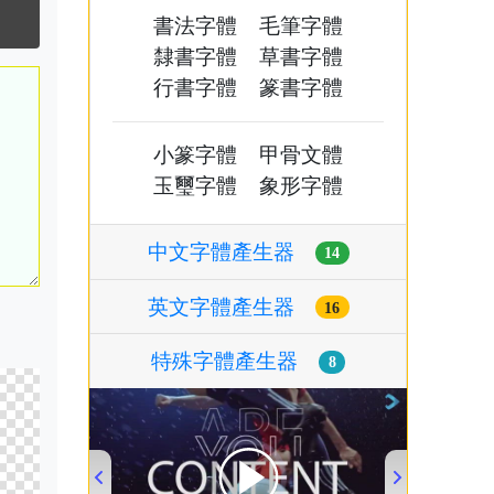
書法字體
毛筆字體
隸書字體
草書字體
行書字體
篆書字體
小篆字體
甲骨文體
玉璽字體
象形字體
中文字體產生器
14
英文字體產生器
16
特殊字體產生器
8