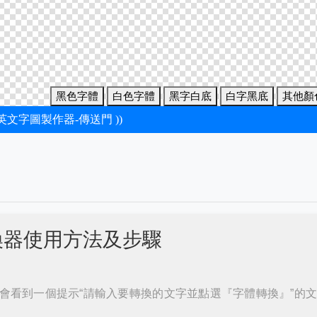
黑色字體
白色字體
黑字白底
白字黑底
其他顏
新英文字圖製作器-傳送門 ))
換器使用方法及步驟
會看到一個提示“請輸入要轉換的文字並點選『字體轉換』”的