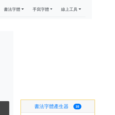
書法字體
手寫字體
線上工具
書法字體產生器
10