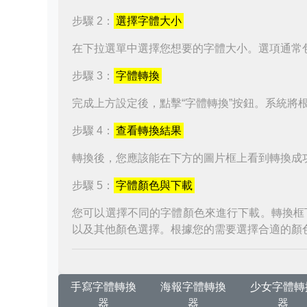
步驟 2：
選擇字體大小
在下拉選單中選擇您想要的字體大小。選項通常
步驟 3：
字體轉換
完成上方設定後，點擊“字體轉換”按鈕。系統將
步驟 4：
查看轉換結果
轉換後，您應該能在下方的圖片框上看到轉換成
步驟 5：
字體顏色與下載
您可以選擇不同的字體顏色來進行下載。轉換框
以及其他顏色選擇。根據您的需要選擇合適的顏
手寫字體轉換
海報字體轉換
少女字體轉
器
器
器