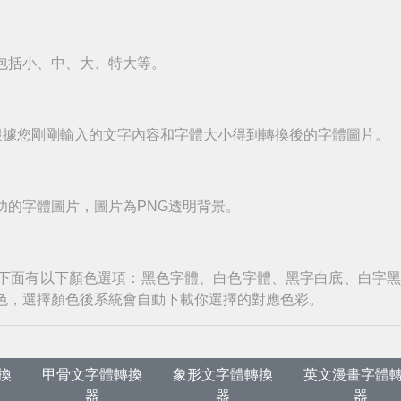
包括小、中、大、特大等。
根據您剛剛輸入的文字內容和字體大小得到轉換後的字體圖片。
功的字體圖片，圖片為PNG透明背景。
下面有以下顏色選項：黑色字體、白色字體、黑字白底、白字
色，選擇顏色後系統會自動下載你選擇的對應色彩。
換
甲骨文字體轉換
象形文字體轉換
英文漫畫字體
器
器
器