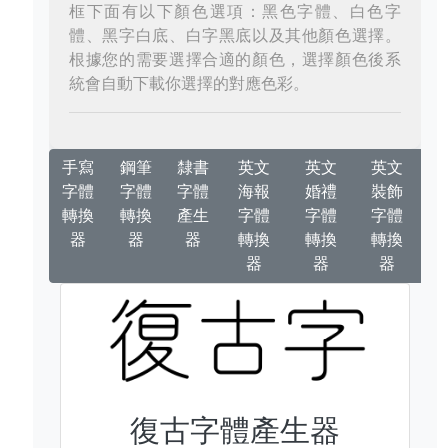
框下面有以下顏色選項：黑色字體、白色字
體、黑字白底、白字黑底以及其他顏色選擇。
根據您的需要選擇合適的顏色，選擇顏色後系
統會自動下載你選擇的對應色彩。
手寫
鋼筆
隸書
英文
英文
英文
字體
字體
字體
海報
婚禮
裝飾
轉換
轉換
產生
字體
字體
字體
器
器
器
轉換
轉換
轉換
器
器
器
復古字體產生器