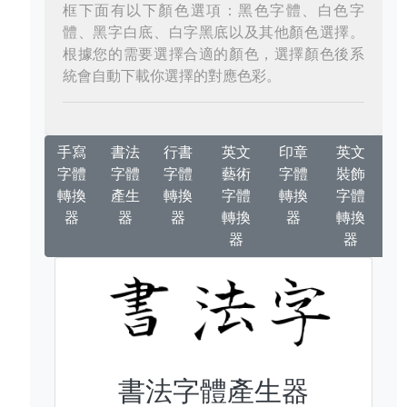
框下面有以下顏色選項：黑色字體、白色字
體、黑字白底、白字黑底以及其他顏色選擇。
根據您的需要選擇合適的顏色，選擇顏色後系
統會自動下載你選擇的對應色彩。
手寫
書法
行書
英文
印章
英文
字體
字體
字體
藝術
字體
裝飾
轉換
產生
轉換
字體
轉換
字體
器
器
器
轉換
器
轉換
器
器
書法字體產生器