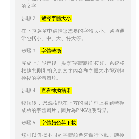
的文字。
步驟 2：
選擇字體大小
在下拉選單中選擇您想要的字體大小。選項通
常包括小、中、大、特大等。
步驟 3：
字體轉換
完成上方設定後，點擊“字體轉換”按鈕。系統將
根據您剛剛輸入的文字內容和字體大小得到轉
換後的字體圖片。
步驟 4：
查看轉換結果
轉換後，您應該能在下方的圖片框上看到轉換
成功的字體圖片，圖片為PNG透明背景。
步驟 5：
字體顏色與下載
您可以選擇不同的字體顏色來進行下載。轉換