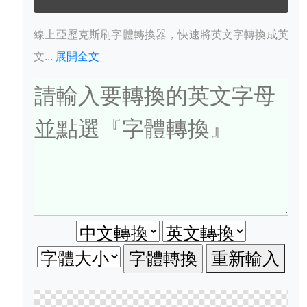
線上亞歷克斯刷字體轉換器，快速將英文字轉換成英
文...
展開全文
重新輸入