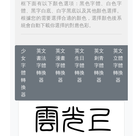
框下面有以下顏色選項：黑色字體、白色字
體、黑字白底、白字黑底以及其他顏色選擇。
根據您的需要選擇合適的顏色，選擇顏色後系
統會自動下載你選擇的對應色彩。
少
英文
英文
英文
英文
英文
女
書法
漫畫
生日
刺青
立體
字
字體
字體
字體
字體
字體
體
轉換
轉換
轉換
轉換
轉換
轉
器
器
器
器
器
換
器