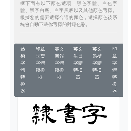
框下面有以下顏色選項：黑色字體、白色字
體、黑字白底、白字黑底以及其他顏色選擇。
根據您的需要選擇合適的顏色，選擇顏色後系
統會自動下載你選擇的對應色彩。
藝
印章
英文
英文
英文
印
術
玉璽
海報
生日
婚禮
章
字
字體
字體
字體
字體
字
體
轉換
轉換
轉換
轉換
體
轉
器
器
器
器
轉
換
換
器
器