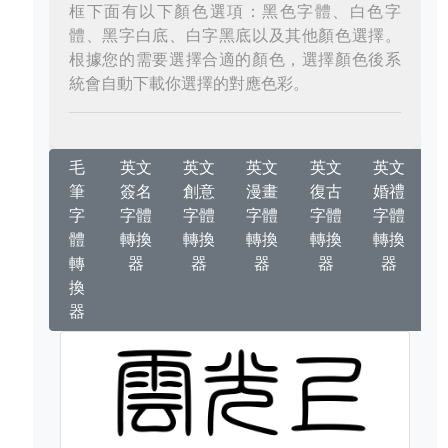
框下面有以下顏色選項：黑色字體、白色字
體、黑字白底、白字黑底以及其他顏色選擇。
根據您的需要選擇合適的顏色，選擇顏色後系
統會自動下載你選擇的對應色彩。
毛
英文
英文
英文
英文
英文
筆
簽名
創意
漫畫
復古
婚禮
字
字體
字體
字體
字體
字體
體
轉換
轉換
轉換
轉換
轉換
轉
器
器
器
器
器
換
器