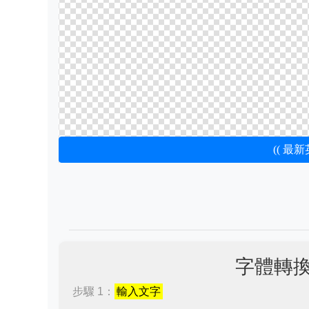
(( 最
字體轉
步驟 1：
輸入文字