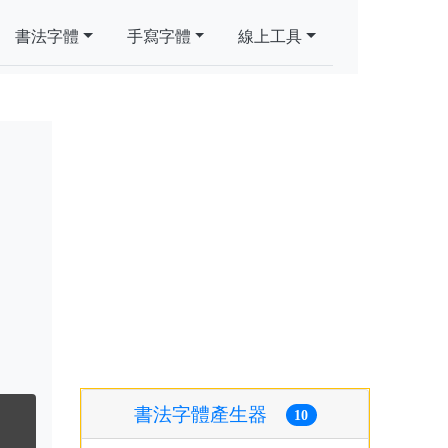
書法字體
手寫字體
線上工具
書法字體產生器
10