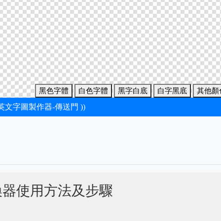
黑色字體
白色字體
黑字白底
白字黑底
其他顏
新英文字圖製作器-傳送門 ))
換器使用方法及步驟