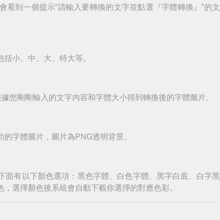
會看到一個提示“請輸入要轉換的文字並點選『字體轉換』”的
包括小、中、大、特大等。
根據您剛剛輸入的文字內容和字體大小得到轉換後的字體圖片。
功的字體圖片，圖片為PNG透明背景。
下面有以下顏色選項：黑色字體、白色字體、黑字白底、白字
色，選擇顏色後系統會自動下載你選擇的對應色彩。