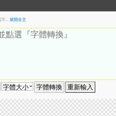
...
展開全文
重新輸入