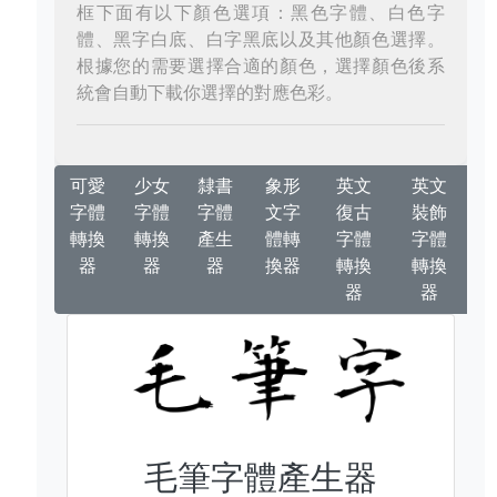
框下面有以下顏色選項：黑色字體、白色字
體、黑字白底、白字黑底以及其他顏色選擇。
根據您的需要選擇合適的顏色，選擇顏色後系
統會自動下載你選擇的對應色彩。
可愛
少女
隸書
象形
英文
英文
字體
字體
字體
文字
復古
裝飾
轉換
轉換
產生
體轉
字體
字體
器
器
器
換器
轉換
轉換
器
器
毛筆字體產生器