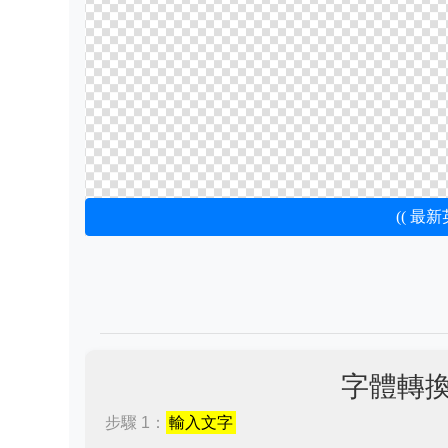
(( 最
字體轉
步驟 1：
輸入文字