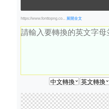
https://www.fonttopng.co...
展開全文