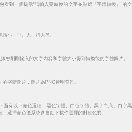
會看到一個提示“請輸入要轉換的文字並點選『字體轉換』”的
包括小、中、大、特大等。
根據您剛剛輸入的文字內容和字體大小得到轉換後的字體圖片。
功的字體圖片，圖片為PNG透明背景。
下面有以下顏色選項：黑色字體、白色字體、黑字白底、白字
色，選擇顏色後系統會自動下載你選擇的對應色彩。