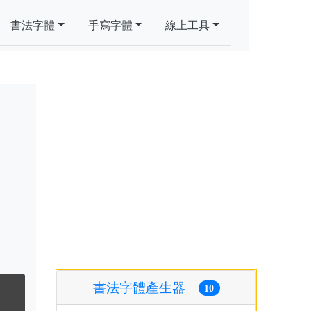
書法字體
手寫字體
線上工具
書法字體產生器
10