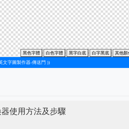
黑色字體
白色字體
黑字白底
白字黑底
其他顏
新英文字圖製作器-傳送門 ))
換器使用方法及步驟