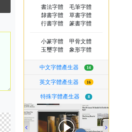
書法字體
毛筆字體
隸書字體
草書字體
行書字體
篆書字體
小篆字體
甲骨文體
玉璽字體
象形字體
中文字體產生器
14
英文字體產生器
16
特殊字體產生器
8