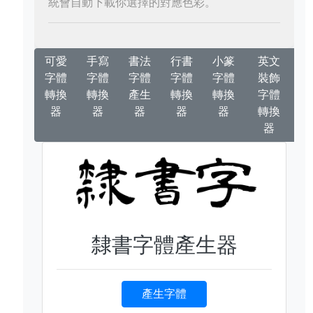
統會自動下載你選擇的對應色彩。
可愛
手寫
書法
行書
小篆
英文
字體
字體
字體
字體
字體
裝飾
轉換
轉換
產生
轉換
轉換
字體
器
器
器
器
器
轉換
器
隸書字體產生器
產生字體