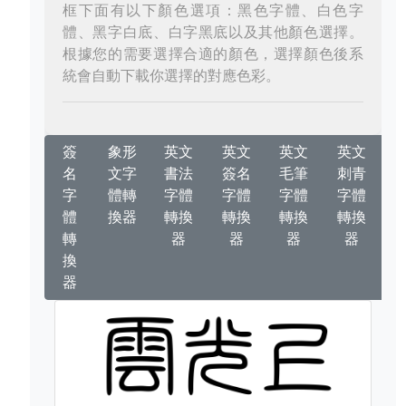
框下面有以下顏色選項：黑色字體、白色字
體、黑字白底、白字黑底以及其他顏色選擇。
根據您的需要選擇合適的顏色，選擇顏色後系
統會自動下載你選擇的對應色彩。
簽
象形
英文
英文
英文
英文
名
文字
書法
簽名
毛筆
刺青
字
體轉
字體
字體
字體
字體
體
換器
轉換
轉換
轉換
轉換
轉
器
器
器
器
換
器