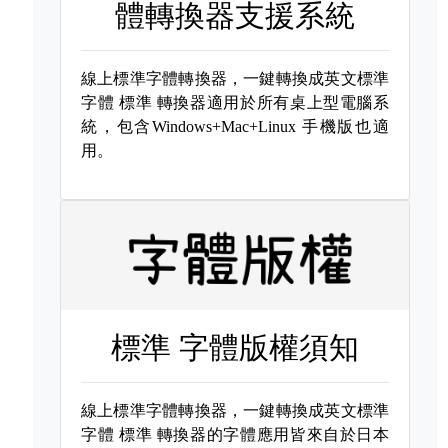
體轉換器支援系統
線上標準字體轉換器，一鍵轉換成英文標準
字體
標準 轉換器適用於所有桌上型電腦系
統，包含Windows+Mac+Linux 手機版也適
用。
標準 字體版權須知
線上標準字體轉換器，一鍵轉換成英文標準
字體
標準 轉換器的字體應用皆來自於日本