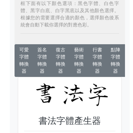
框下面有以下顏色選項：黑色字體、白色字
體、黑字白底、白字黑底以及其他顏色選擇。
根據您的需要選擇合適的顏色，選擇顏色後系
統會自動下載你選擇的對應色彩。
可愛
簽名
復古
藝術
行書
點陣
字體
字體
字體
字體
字體
字體
轉換
轉換
轉換
轉換
轉換
轉換
器
器
器
器
器
器
書法字體產生器