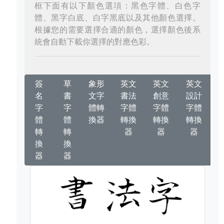
框下面有以下顏色選項：黑色字體、白色字
體、黑字白底、白字黑底以及其他顏色選擇。
根據您的需要選擇合適的顏色，選擇顏色後系
統會自動下載你選擇的對應色彩。
簽
草
象形
英文
英文
英文
名
書
文字
書法
創意
設計
字
字
體轉
字體
字體
字體
體
體
換器
轉換
轉換
轉換
轉
轉
器
器
器
換
換
器
器