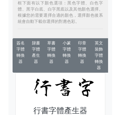
框下面有以下顏色選項：黑色字體、白色字
體、黑字白底、白字黑底以及其他顏色選擇。
根據您的需要選擇合適的顏色，選擇顏色後系
統會自動下載你選擇的對應色彩。
簽名
隸書
草書
小篆
印章
英文
字體
字體
字體
字體
字體
裝飾
轉換
產生
轉換
轉換
轉換
字體
器
器
器
器
器
轉換
器
行書字體產生器