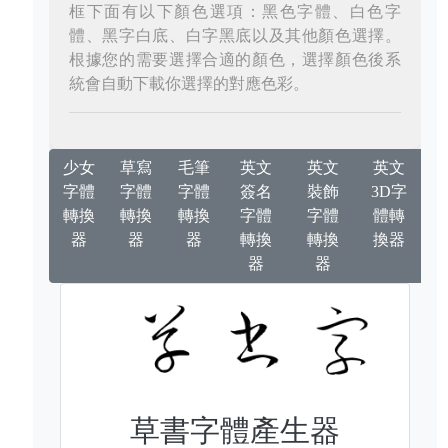
框下面有以下顏色選項：黑色字體、白色字
體、黑字白底、白字黑底以及其他顏色選擇。
根據您的需要選擇合適的顏色，選擇顏色後系
統會自動下載你選擇的對應色彩。
少女
草寫
毛筆
英文
英文
英文
字體
字體
字體
簽名
裝飾
3D字
轉換
轉換
轉換
字體
字體
體轉
器
器
器
轉換
轉換
換器
器
器
草書字體產生器