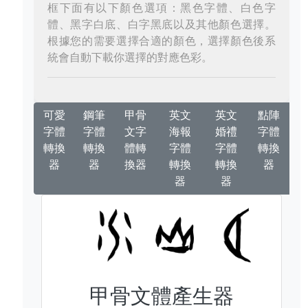
框下面有以下顏色選項：黑色字體、白色字
體、黑字白底、白字黑底以及其他顏色選擇。
根據您的需要選擇合適的顏色，選擇顏色後系
統會自動下載你選擇的對應色彩。
可愛
鋼筆
甲骨
英文
英文
點陣
字體
字體
文字
海報
婚禮
字體
轉換
轉換
體轉
字體
字體
轉換
器
器
換器
轉換
轉換
器
器
器
甲骨文體產生器