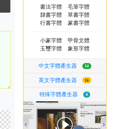
書法字體
毛筆字體
隸書字體
草書字體
行書字體
篆書字體
小篆字體
甲骨文體
玉璽字體
象形字體
中文字體產生器
14
英文字體產生器
16
特殊字體產生器
8