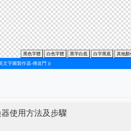
黑色字體
白色字體
黑字白底
白字黑底
其他顏
新英文字圖製作器-傳送門 ))
換器使用方法及步驟