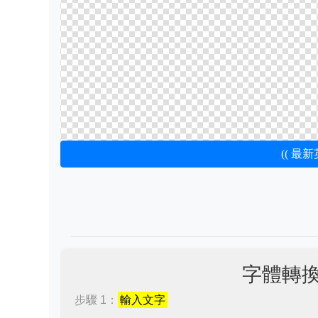
(( 最
字體轉
步驟 1：
輸入文字