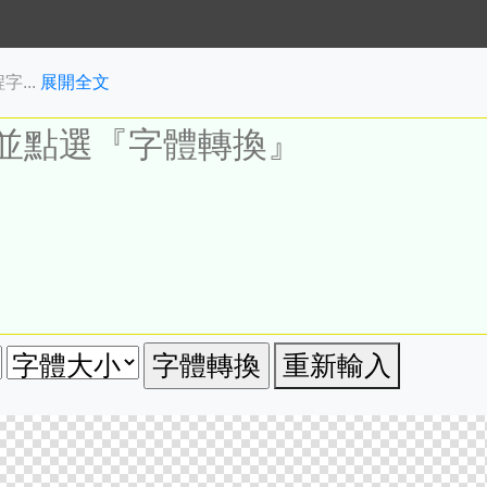
...
展開全文
重新輸入