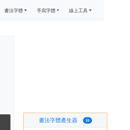
書法字體
手寫字體
線上工具
書法字體產生器
10