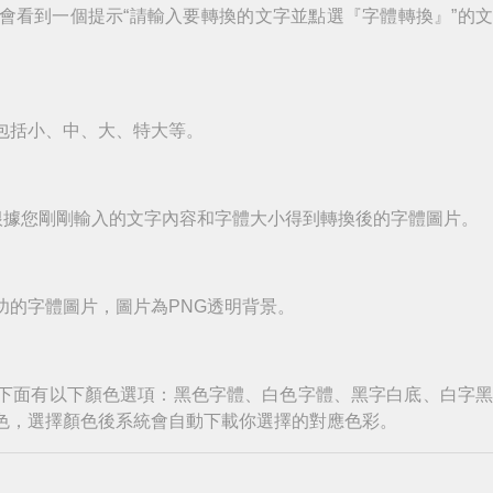
會看到一個提示“請輸入要轉換的文字並點選『字體轉換』”的
包括小、中、大、特大等。
根據您剛剛輸入的文字內容和字體大小得到轉換後的字體圖片。
功的字體圖片，圖片為PNG透明背景。
下面有以下顏色選項：黑色字體、白色字體、黑字白底、白字
色，選擇顏色後系統會自動下載你選擇的對應色彩。