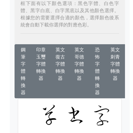
框下面有以下顏色選項：黑色字體、白色字
體、黑字白底、白字黑底以及其他顏色選擇。
根據您的需要選擇合適的顏色，選擇顏色後系
統會自動下載你選擇的對應色彩。
鋼
印章
英文
英文
恐
英文
筆
玉璽
復古
哥德
怖
刺青
字
字體
字體
字體
字
字體
體
轉換
轉換
轉換
體
轉換
轉
器
器
器
轉
器
換
換
器
器