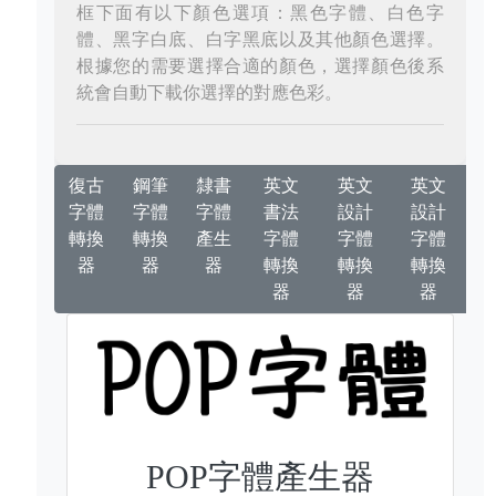
框下面有以下顏色選項：黑色字體、白色字
體、黑字白底、白字黑底以及其他顏色選擇。
根據您的需要選擇合適的顏色，選擇顏色後系
統會自動下載你選擇的對應色彩。
復古
鋼筆
隸書
英文
英文
英文
字體
字體
字體
書法
設計
設計
轉換
轉換
產生
字體
字體
字體
器
器
器
轉換
轉換
轉換
器
器
器
POP字體產生器