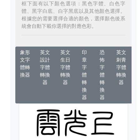
框下面有以下顏色選項：黑色字體、白色字
體、黑字白底、白字黑底以及其他顏色選擇。
根據您的需要選擇合適的顏色，選擇顏色後系
統會自動下載你選擇的對應色彩。
象形
英文
英文
印
恐
英文
文字
設計
生日
章
怖
刺青
體轉
字體
字體
字
字
字體
換器
轉換
轉換
體
體
轉換
器
器
轉
轉
器
換
換
器
器