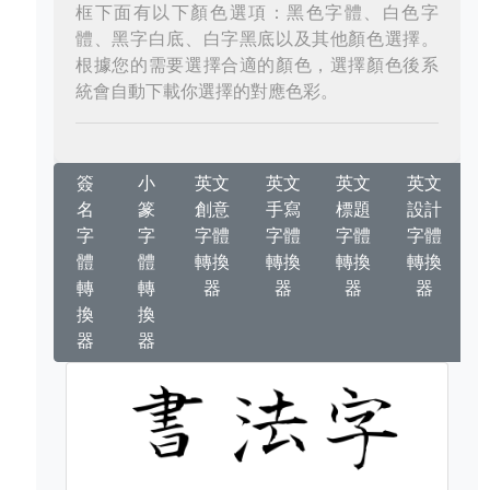
框下面有以下顏色選項：黑色字體、白色字
體、黑字白底、白字黑底以及其他顏色選擇。
根據您的需要選擇合適的顏色，選擇顏色後系
統會自動下載你選擇的對應色彩。
簽
小
英文
英文
英文
英文
名
篆
創意
手寫
標題
設計
字
字
字體
字體
字體
字體
體
體
轉換
轉換
轉換
轉換
轉
轉
器
器
器
器
換
換
器
器