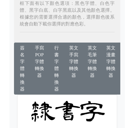
框下面有以下顏色選項：黑色字體、白色字
體、黑字白底、白字黑底以及其他顏色選擇。
根據您的需要選擇合適的顏色，選擇顏色後系
統會自動下載你選擇的對應色彩。
簽
手寫
行
英文
英文
英文
名
POP
書
手寫
毛筆
漫畫
字
字體
字
字體
字體
字體
體
轉換
體
轉換
轉換
轉換
轉
器
轉
器
器
器
換
換
器
器