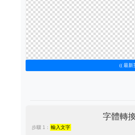
(( 最
字體轉
步驟 1：
輸入文字