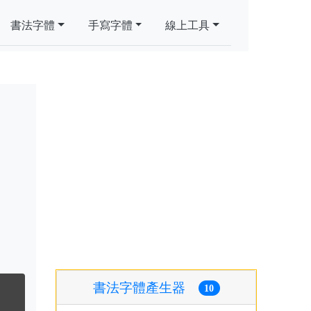
書法字體
手寫字體
線上工具
書法字體產生器
10