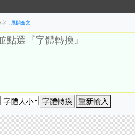
...
展開全文
重新輸入