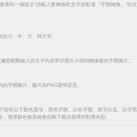
會看到一個提示“請輸入要轉換的文字並點選『字體轉換』”的
包括小、中、大、特大等。
根據您剛剛輸入的文字內容和字體大小得到轉換後的字體圖片。
功的字體圖片，圖片為PNG透明背景。
下面有以下顏色選項：黑色字體、白色字體、黑字白底、白字
色，選擇顏色後系統會自動下載你選擇的對應色彩。