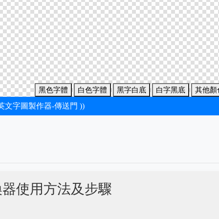
黑色字體
白色字體
黑字白底
白字黑底
其他顏
新英文字圖製作器-傳送門 ))
換器使用方法及步驟