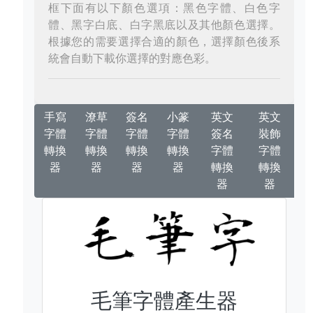
框下面有以下顏色選項：黑色字體、白色字
體、黑字白底、白字黑底以及其他顏色選擇。
根據您的需要選擇合適的顏色，選擇顏色後系
統會自動下載你選擇的對應色彩。
手寫
潦草
簽名
小篆
英文
英文
字體
字體
字體
字體
簽名
裝飾
轉換
轉換
轉換
轉換
字體
字體
器
器
器
器
轉換
轉換
器
器
毛筆字體產生器