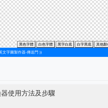
黑色字體
白色字體
黑字白底
白字黑底
其他顏
新英文字圖製作器-傳送門 ))
換器使用方法及步驟