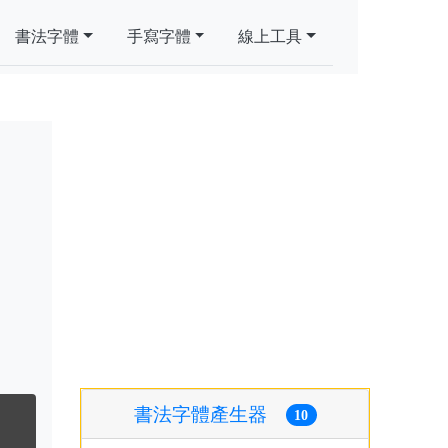
書法字體
手寫字體
線上工具
書法字體產生器
10