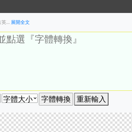
...
展開全文
重新輸入