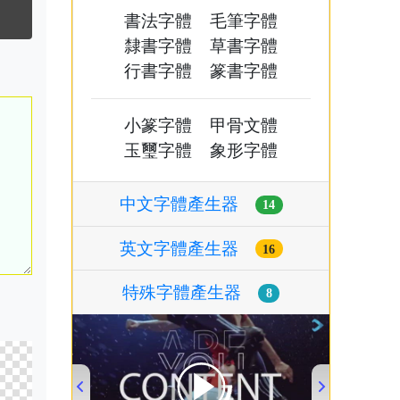
書法字體
毛筆字體
隸書字體
草書字體
行書字體
篆書字體
小篆字體
甲骨文體
玉璽字體
象形字體
中文字體產生器
14
英文字體產生器
16
特殊字體產生器
8