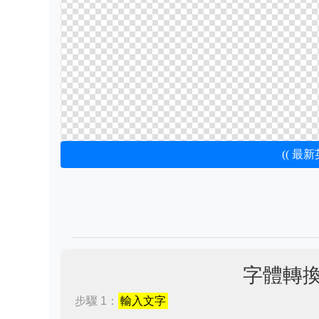
(( 最
字體轉
步驟 1：
輸入文字