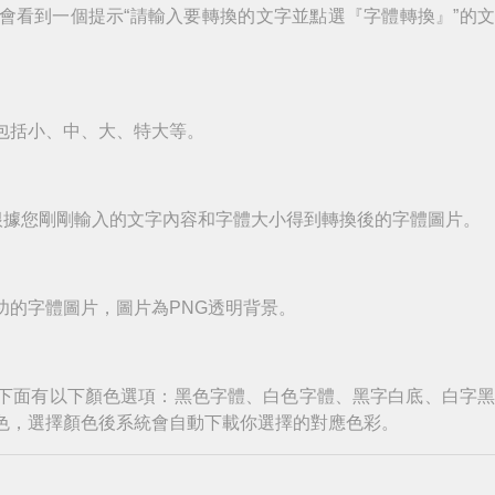
會看到一個提示“請輸入要轉換的文字並點選『字體轉換』”的
包括小、中、大、特大等。
根據您剛剛輸入的文字內容和字體大小得到轉換後的字體圖片。
功的字體圖片，圖片為PNG透明背景。
下面有以下顏色選項：黑色字體、白色字體、黑字白底、白字
色，選擇顏色後系統會自動下載你選擇的對應色彩。