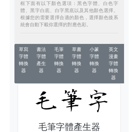
框下面有以下顏色選項：黑色字體、白色字
體、黑字白底、白字黑底以及其他顏色選擇。
根據您的需要選擇合適的顏色，選擇顏色後系
統會自動下載你選擇的對應色彩。
草寫
書法
毛筆
草書
小篆
英文
字體
字體
字體
字體
字體
漫畫
轉換
產生
轉換
轉換
轉換
字體
器
器
器
器
器
轉換
器
毛筆字體產生器