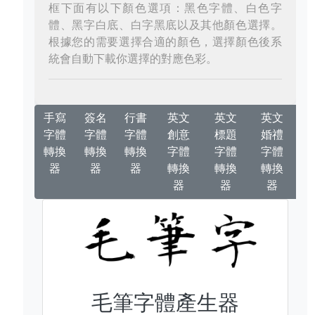
框下面有以下顏色選項：黑色字體、白色字
體、黑字白底、白字黑底以及其他顏色選擇。
根據您的需要選擇合適的顏色，選擇顏色後系
統會自動下載你選擇的對應色彩。
手寫
簽名
行書
英文
英文
英文
字體
字體
字體
創意
標題
婚禮
轉換
轉換
轉換
字體
字體
字體
器
器
器
轉換
轉換
轉換
器
器
器
毛筆字體產生器